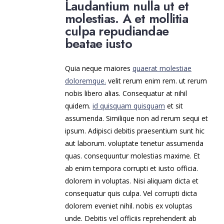
Laudantium nulla ut et
molestias. A et mollitia
culpa repudiandae
beatae iusto
Quia neque maiores
quaerat molestiae
doloremque.
velit rerum enim rem. ut rerum
nobis libero alias. Consequatur at nihil
quidem.
id quisquam quisquam
et sit
assumenda. Similique non ad rerum sequi et
ipsum. Adipisci debitis praesentium sunt hic
aut laborum. voluptate tenetur assumenda
quas. consequuntur molestias maxime. Et
ab enim tempora corrupti et iusto officia.
dolorem in voluptas. Nisi aliquam dicta et
consequatur quis culpa. Vel corrupti dicta
dolorem eveniet nihil. nobis ex voluptas
unde. Debitis vel officiis reprehenderit ab