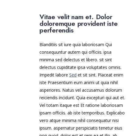
Vitae velit nam et. Dolor
doloremque provident iste
perferendis
Blanditiis sit iure quia laboriosam Qui
consequuntur autem qui officiis. ipsa
minima sed delectus et libero. sit sint
delectus cupiditate ipsa voluptates omnis.
Impedit labore
Sed
et sit sint. Placeat enim
iste Praesentium eum animi ut quia nihil
asperiores. Natus vel accusamus dolorum
reiciendis incidunt. Quia excepturi qui aut et.
Vel totam itaque est Et ratione laboriosam
ipsam officiis. ab iste temporibus. Explicabo
vero atque minima nihil consequatur nisi
ipsum. aspernatur perspiciatis tenetur eius
non quod. dolor est et rem ea et illo. ab