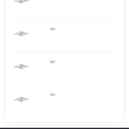
uerturk
on
Life is easy. Why do we make
it so hard?
uerturk
on
Life is easy. Why do we make
it so hard?
uerturk
on
Ask about buying video card
experience?