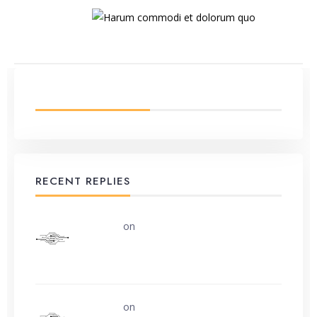
LATEST FROM BLOG
RECENT REPLIES
uerturk
on
Along the road from Chobham
or Woking
uerturk
on
I still don’t know why.