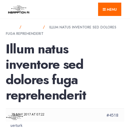
for:
Skip
MENU
to
content
HOME
FORUMS
ILLUM NATUS INVENTORE SED DOLORES
FUGA REPREHENDERIT
Illum natus
inventore sed
dolores fuga
reprehenderit
29 MAY 2017 AT 07:22
#4518
uerturk